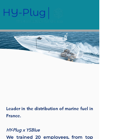
Leader in the distribution of marine fuel in
France.
HY-Plug x YSBlue
We trained 20 employees, from top