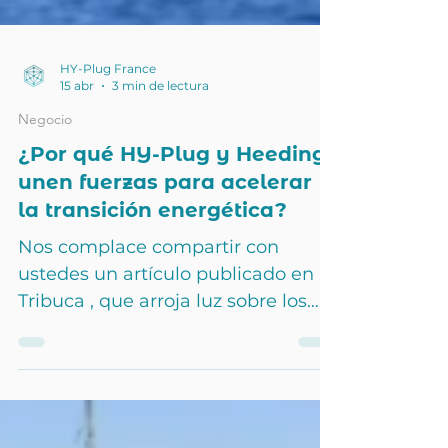
HY-Plug France
15 abr
3 min de lectura
Negocio
¿Por qué HY-Plug y Heeding
unen fuerzas para acelerar
la transición energética?
Nos complace compartir con
ustedes un artículo publicado en
Tribuca , que arroja luz sobre los
motivos de la alianza entre Hy-
Plug y Heeding. Ante los crecientes
retos de la descarbonización , esta