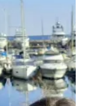
colaboración estratégica ilustra el
deseo de estructurar soluciones
sostenibles, combinando
experiencia tecnológica,
conocimiento del sector y nuevos
modelos de financiación. Se
llaman Heeding Climate Solutions
e HY-Plug y han decidido cooperar
para descarbonizar el sector
marítimo