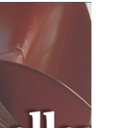
colaboración entre HY-Plug y
Heeding. Una alianza estratégica al
servicio de la descarbonización del
transporte y una movilidad más
sostenible. Heeding e HY-Plug
unen fuerzas para hacer el
transporte más ecológico. Heeding,
de la Costa Azul francesa, e HY-
Plug, de la región de Var, han
decidido unir fuerzas,
conocimientos y redes para
acelerar la descarbonización del
transporte aéreo, mar