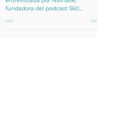
Camille tuvo la oportunidad de ser
entrevistada por Nathalie,
fundadora del podcast 360
Insights, durante 1 hora y 15
minutos para compartir su visión
de los negocios y su filosofía de
vida que la llevaron a crear HY-
Plug . Descubre este intercambio
en vídeo, podcast y breves clips de
la vida real (enlaces al final de la
página) ⬇️ Vidéo du podcast - 1h15 [
Episodio 12] ¿Puede la navegación
a vela ser más respetuosa con el
medio ambiente? Hidrógeno,
electricidad, combustibles