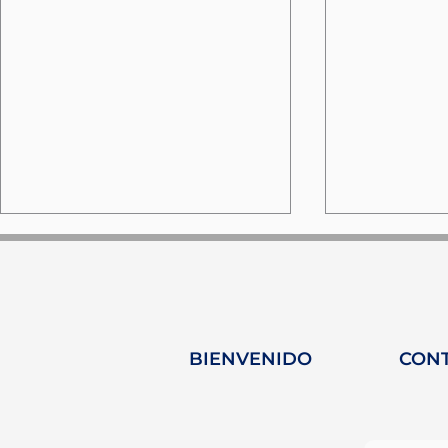
BIENVENIDO
CON
HY-Plug en la revista
360 Insigh
Yacht Femme:
sin filtr