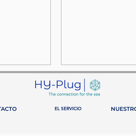
TACTO
EL SERVICIO
NUESTR
ts: El podcast
ONUC 3: Un punto de
os que combina
inflexión para la