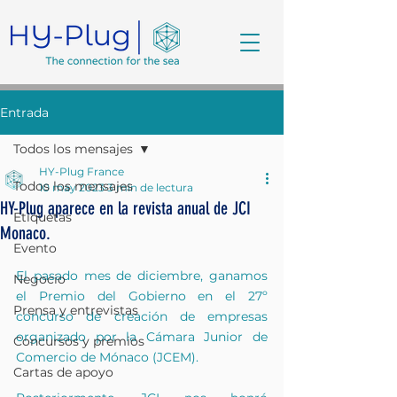
Entrada
Todos los mensajes
HY-Plug France
Todos los mensajes
10 may 2023
3 min de lectura
HY-Plug aparece en la revista anual de JCI
Etiquetas
Monaco.
Evento
El pasado mes de diciembre, ganamos 
Negocio
el Premio del Gobierno en el 27º 
Prensa y entrevistas
concurso de creación de empresas 
organizado por la Cámara Junior de 
Concursos y premios
Comercio de Mónaco (JCEM).
Cartas de apoyo