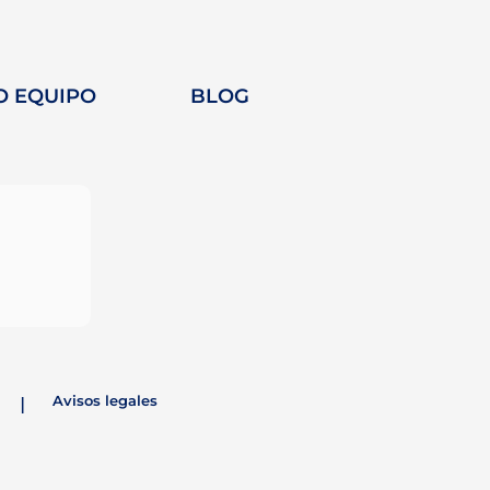
O EQUIPO
BLOG
as
a
Avisos legales
|