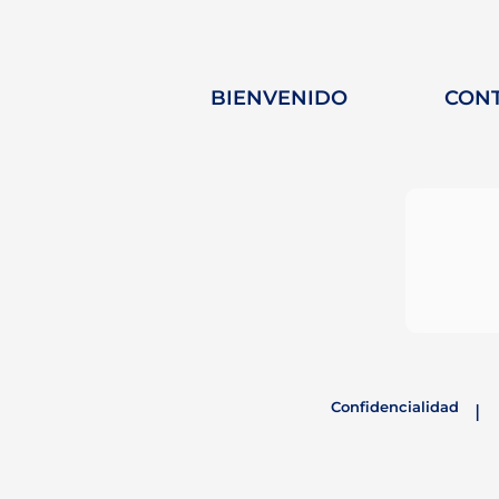
BIENVENIDO
CON
MARE FORUM - Turquía:
Palma: U
Tres días de
el corazó
intercambio y
innovació
descarbonización
navegació
marítima
Confidencialidad
|