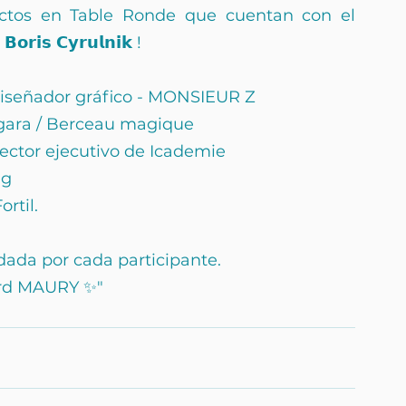
ctos en Table Ronde que cuentan con el 
 𝗖𝘆𝗿𝘂𝗹𝗻𝗶𝗸 !
 diseñador gráfico - MONSIEUR Z
égara / Berceau magique
rector ejecutivo de Icademie
ug
rtil.
rdada por cada participante.
ard MAURY ✨"