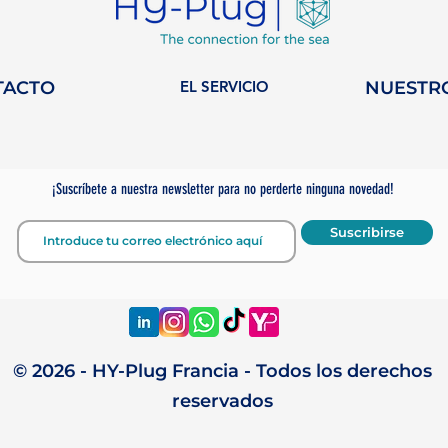
TACTO
EL SERVICIO
NUESTR
na semana en
HY-Plug se une a
n de la
WISTA Monaco: un
n en la
nuevo capítulo para l
¡Suscríbete a nuestra newsletter para no perderte ninguna novedad!
n sostenible.
mujeres en la industri
marítima.
Suscribirse
© 2026 - HY-Plug Francia - Todos los derechos
reservados