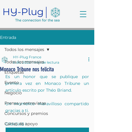
Entrada
Todos los mensajes
HY-Plug France
Todos los mensajes
6 dic 2022
1 min de lectura
Monaco Tribune nos felicita
Etiquetas
Es un honor que se publique por 
Evento
primera vez en Monaco Tribune un 
artículo escrito por Théo Briand.
Negocio
Prensa y entrevistas
Un momento maravilloso compartido 
gracias a ti.
Concursos y premios
Cartas de apoyo
GRACIAS !