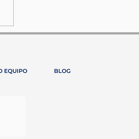
O EQUIPO
BLOG
ío
ca