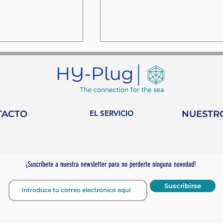
TACTO
EL SERVICIO
NUESTR
estaca en las
Un compromiso
es de ¡Sé un
continuo con el Desaf
de Protección Oceáni
¡Suscríbete a nuestra newsletter para no perderte ninguna novedad!
de Mónaco: De
candidato a mentor
Suscribirse