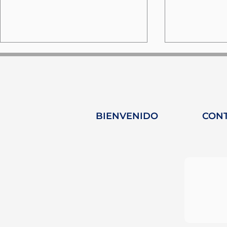
BIENVENIDO
CON
Camille Lopez recibe un
HY-Plug d
premio: Emprendedora
semifinal
del Año en los Women's
jefe!
Yachting Awards 2024.