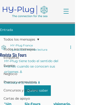
Entrada
Todos los mensajes
HY-Plug France
Todos los mensajes
1 jun 2022
3 min de lectura
Revista Six Fours
Etiquetas
HY-Plug tiene todo el sentido del 
Evento
mundo cuando se conocen sus 
orígenes ⚓️
Negocio
Prensa y entrevistas
Descubre la historia ⬇️
Concursos y premios
Quiero saber
Cartas de apoyo
"¡Un Six-Fours visionario, 