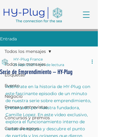
Entrada
Todos los mensajes
HY-Plug France
Todos los mensajes
21 sept 2021
1 min de lectura
Serie de Emprendimiento – HY-Plug
Etiquetas
Evento
Adéntrate en la historia de HY-Plug con 
este fascinante episodio de un minuto 
Negocio
de nuestra serie sobre emprendimiento, 
Prensa y entrevistas
presentado por nuestra fundadora, 
Camille Lopez. En este video exclusivo, 
Concursos y premios
explora el funcionamiento interno de 
Cartas de apoyo
nuestra empresa y descubre el punto 
de partida y los orígenes que dieron 