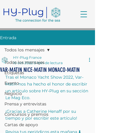
Entrada
Todos los mensajes
HY-Plug France
Todos los mensajes
10 oct 2022
3 min de lectura
VAR-MATIN NICE-MATIN MONACO-MATIN
Etiquetas
Tras el Monaco Yacht Show 2022, Var-
Evento
Matin nos ha hecho el honor de escribir 
un artículo sobre HY-Plug en su sección 
Negocio
Le Mag Eco.
Prensa y entrevistas
¡Gracias a Catherine Henaff por su 
Concursos y premios
tiempo y por escribir este artículo!
Cartas de apoyo
Revisa tus periódicos esta mañana ⬇️