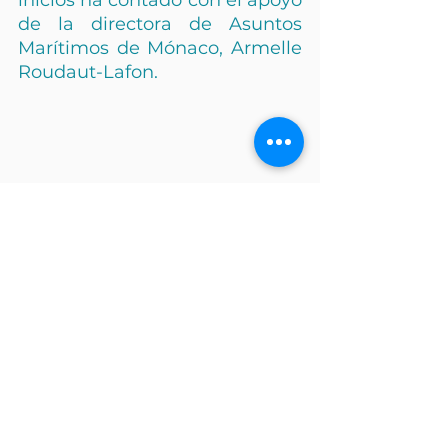
inicios ha contado con el apoyo 
de la directora de Asuntos 
Marítimos de Mónaco, Armelle 
Roudaut-Lafon.
Artículo compartido por:
- Grupo Nice-Matin: 
https://drive.google.com/drive/folders/1
DiE7VRMPMYvOmAH0qsGZRoci8FRdK
pDv?usp=sharing
- Principales medios de comunicación 
franceses: 