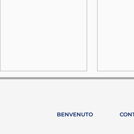
BENVENUTO
CON
Camille Lopez riceve un
HY-Plug s