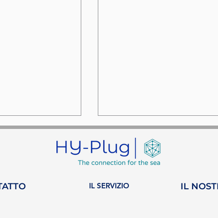
TATTO
IL SERVIZIO
IL NOS
i distingue
Un impegno costante