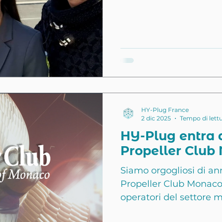
servizio della decarbon
una mobilità più soste
uniscono le forze per r
ecologici. Heeding, co
Plug, del dipartimento
unire forze, conoscenze
decarbonizzazione dei 
HY-Plug France
2 dic 2025
Tempo di lettu
HY-Plug entra a
Propeller Club
Siamo orgogliosi di an
Propeller Club Monaco 
operatori del settore m
commerciali. Un sentit