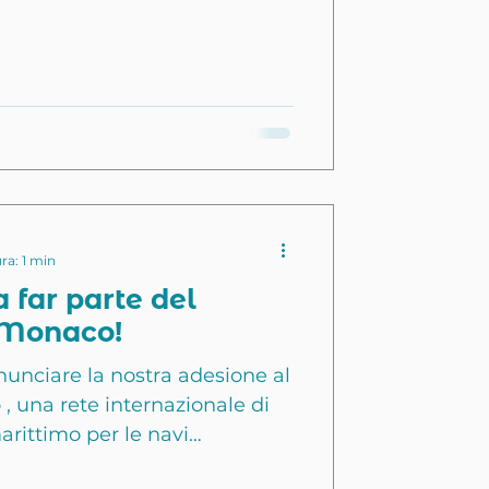
izzazione dei trasporti e di
nibile. Heeding e HY-Plug
endere i trasporti più
n sede in Costa Azzurra, e HY-
 del Var, hanno deciso di
 e reti per accelerare la
trasporti
ra: 1 min
 far parte del
 Monaco!
nunciare la nostra adesione al
, una rete internazionale di
arittimo per le navi
o ringraziamento al