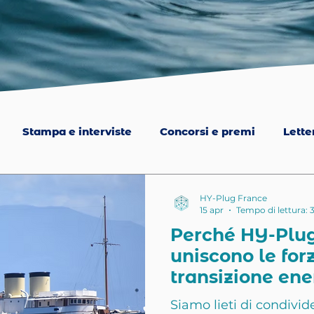
Stampa e interviste
Concorsi e premi
Lette
HY-Plug France
15 apr
Tempo di lettura: 
Perché HY-Plu
uniscono le for
transizione ene
Siamo lieti di condivid