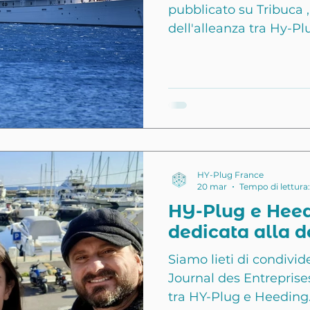
pubblicato su Tribuca ,
dell'alleanza tra Hy-Pl
crescenti sfide della 
collaborazione strategi
strutturare soluzioni s
competenze tecnologic
nuovi modelli di fina
Heeding Climate Solut
deciso di collaborare p
HY-Plug France
20 mar
Tempo di lettura
HY-Plug e Heed
dedicata alla 
Siamo lieti di condivid
Journal des Entreprise
tra HY-Plug e Heeding.