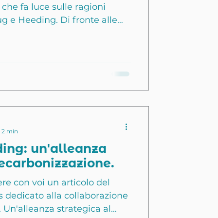
 che fa luce sulle ragioni
ug e Heeding. Di fronte alle
decarbonizzazione , questa
ca dimostra la volontà di
ostenibili, combinando
he, conoscenze del settore e
nziamento. Si chiamano
ions e HY-Plug e hanno
er decarbonizzare il setto
: 2 min
ing: un'alleanza
decarbonizzazione.
ere con voi un articolo del
s dedicato alla collaborazione
 Un'alleanza strategica al