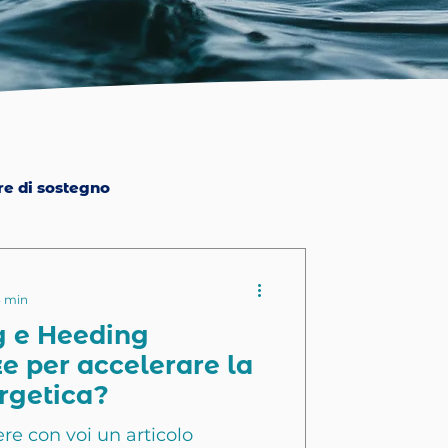
re di sostegno
3 min
g e Heeding
ze per accelerare la
rgetica?
ere con voi un articolo