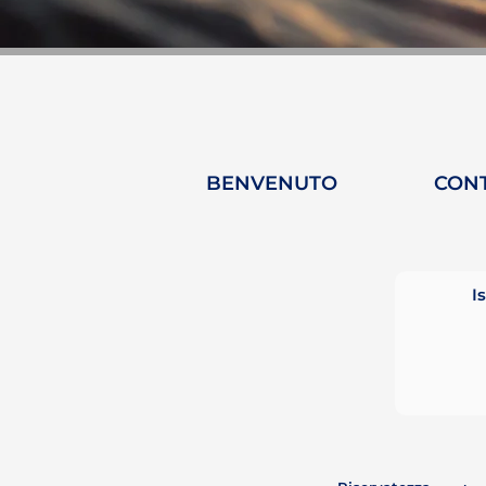
BENVENUTO
CON
I