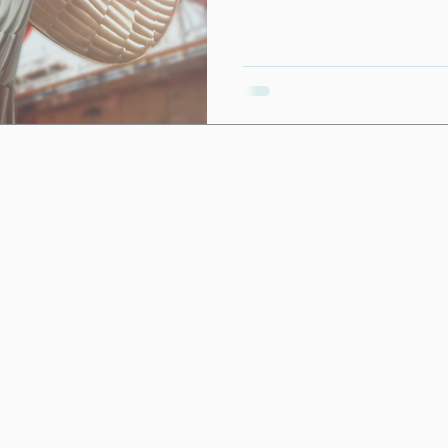
presidente del club, il 
per aver sponsorizzato
candidatura. HY-Plug t
marzo presso l'Automo
della decarbonizzazion
Essere membro del Prop