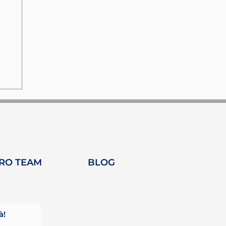
TRO TEAM
BLOG
ub
à!