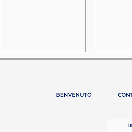
BENVENUTO
CON
Perché HY-Plug e
HY-Plug e
Heeding uniscono le
un'allean
forze per accelerare la
alla deca
I
transizione energetica?