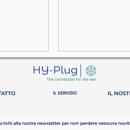
TATTO
IL SERVIZIO
IL NOS
 Heeding:
HY-Plug entra a far
za dedicata
parte del Propeller Cl
rbonizzazione.
Monaco!
scriviti alla nostra newsletter per non perdere nessuna novit