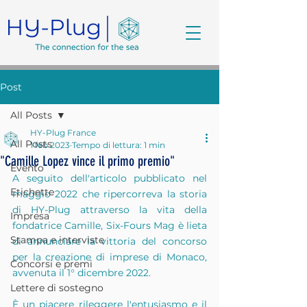
Post
All Posts
HY-Plug France
All Posts
1 feb 2023
Tempo di lettura: 1 min
"Camille Lopez vince il primo premio"
Evento
A seguito dell'articolo pubblicato nel 
Etichette
maggio 2022 che ripercorreva la storia 
di HY-Plug attraverso la vita della 
Impresa
fondatrice Camille, Six-Fours Mag è lieta 
Stampa e interviste
di annunciare la vittoria del concorso 
per la creazione di imprese di Monaco, 
Concorsi e premi
avvenuta il 1° dicembre 2022.
Lettere di sostegno
È un piacere rileggere l'entusiasmo e il 