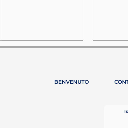
BENVENUTO
CON
360 Insights: Il podcast
UNOC 3: U
senza filtri che unisce
svolta per
business e filosofia di
degli oce
I
vita