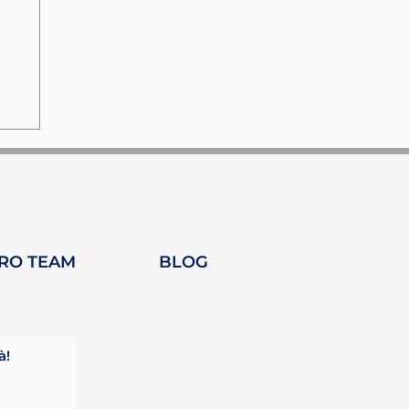
TRO TEAM
BLOG
a
à!
he