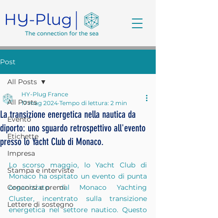
Post
All Posts
HY-Plug France
All Posts
17 mag 2024
Tempo di lettura: 2 min
La transizione energetica nella nautica da
Evento
diporto: uno sguardo retrospettivo all'evento
Etichette
presso lo Yacht Club di Monaco.
Impresa
Lo scorso maggio, lo Yacht Club di 
Stampa e interviste
Monaco ha ospitato un evento di punta 
Concorsi e premi
organizzato dal Monaco Yachting 
Cluster, incentrato sulla transizione 
Lettere di sostegno
energetica nel settore nautico. Questo 