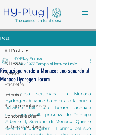
Post
All Posts
HY-Plug France
All Posts
28 nov 2022
Tempo di lettura: 1 min
Rivoluzione verde a Monaco: uno sguardo al
Evento
Monaco Hydrogen Forum
Etichette
La scorsa settimana, la Monaco 
Impresa
Hydrogen Alliance ha ospitato la prima 
Stampa e interviste
edizione del suo forum annuale 
sull'idrogeno, alla presenza del Principe 
Concorsi e premi
Alberto II, Sovrano di Monaco. Questo 
Lettere di sostegno
evento di due giorni, il primo del suo 