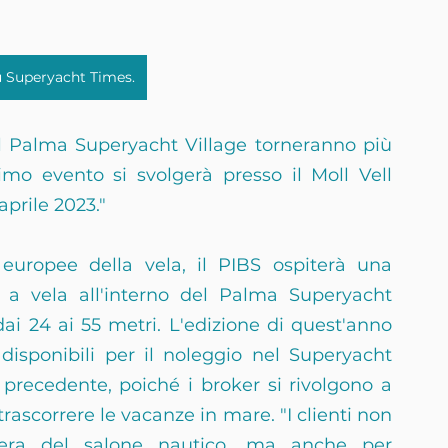
u Superyacht Times.
l Palma Superyacht Village torneranno più 
imo evento si svolgerà presso il Moll Vell 
aprile 2023."
europee della vela, il PIBS ospiterà una 
 a vela all'interno del Palma Superyacht 
i 24 ai 55 metri. L'edizione di quest'anno 
sponibili per il noleggio nel Superyacht 
 precedente, poiché i broker si rivolgono a 
trascorrere le vacanze in mare. "I clienti non 
fera del salone nautico, ma anche per 