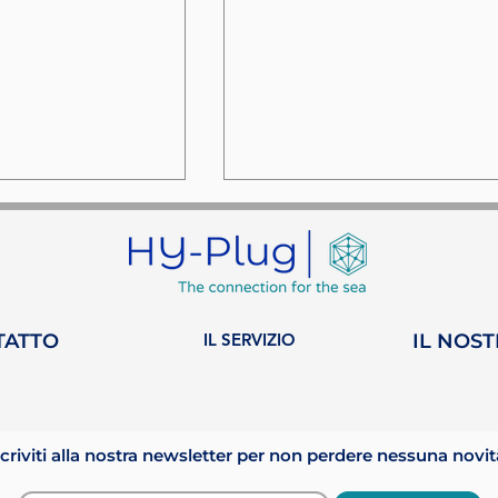
TATTO
IL SERVIZIO
IL NOS
na settimana
HY-Plug entra a far
parte di WISTA
vazione nella
Monaco: un nuovo
scriviti alla nostra newsletter per non perdere nessuna novit
one
capitolo per le donne
e.
nel settore marittimo.