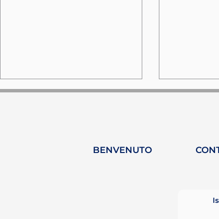
BENVENUTO
CON
MARE FORUM - Turchia:
Palma: u
Tre giorni di scambio
nel cuore
marittimo e
dell'inno
I
decarbonizzazione
navigazi
sostenibil