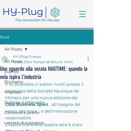
Post
All Posts
HY-Plug France
All Posts
10 dic 2024
Tempo di lettura: 1 min
Uno sguardo alla serata HAGTIME: quando la
Evento
vela ispira l'industria
Etichette
Il 10 dicembre ci siamo riuniti presso il 
ristorante della Société Nautique de 
Impresa
Monaco per una nuova edizione del 
Stampa e interviste
Club Business Sport
 , all'insegna del 
vento, del mare… e dell'innovazione 
Concorsi e premi
responsabile.
Lettere di sostegno
L'ospite d'onore di questa sera è stato 