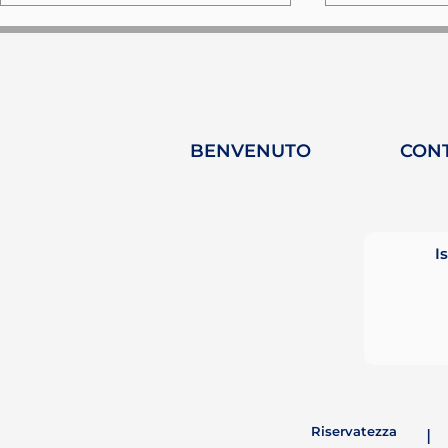
BENVENUTO
CON
MARE FORUM - Turchia:
Palma: u
Tre giorni di scambio
nel cuore
marittimo e
dell'inno
I
decarbonizzazione
navigazi
sostenibil
Riservatezza
|