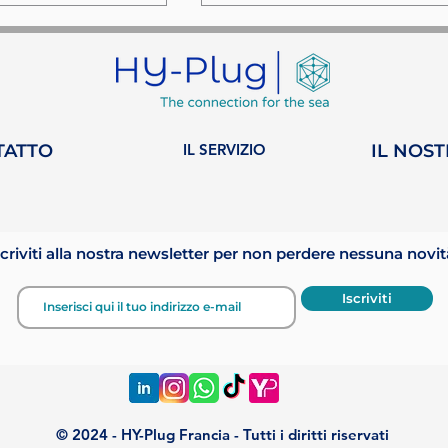
TATTO
IL SERVIZIO
IL NOS
na settimana
HY-Plug entra a far
parte di WISTA
vazione nella
Monaco: un nuovo
scriviti alla nostra newsletter per non perdere nessuna novit
one
capitolo per le donne
e.
nel settore marittimo.
Iscriviti
© 2024 - HY-Plug Francia - Tutti i diritti riservati