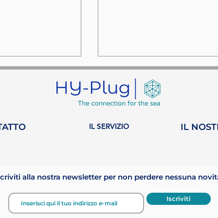
TATTO
IL SERVIZIO
IL NOS
ts: Il podcast
UNOC 3: Un punto di
ri che unisce
svolta per la protezio
 filosofia di
degli oceani nel 2025
scriviti alla nostra newsletter per non perdere nessuna novit
Iscriviti