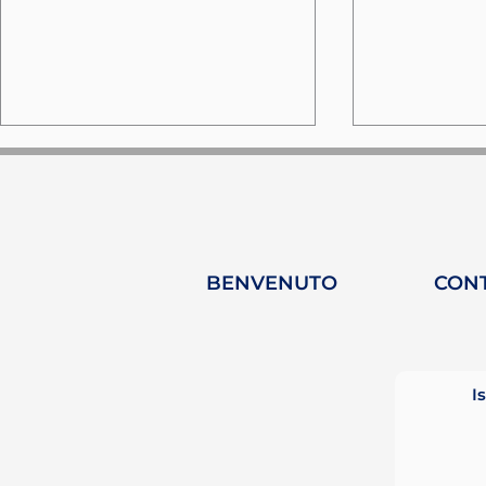
BENVENUTO
CON
HY-Plug su Yacht
360 Insigh
Femme Magazine: una
senza filt
celebrazione delle
business e
I
donne nel mondo della
vita
nautica da diporto.