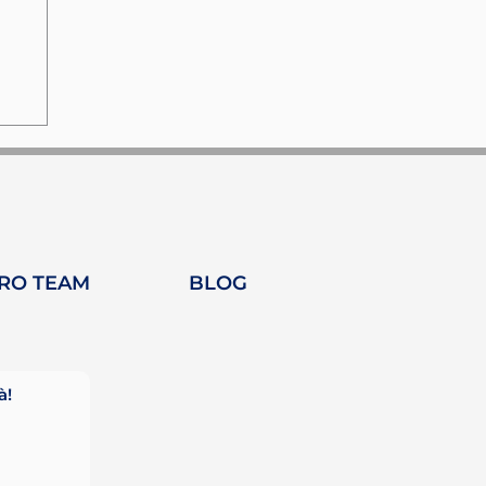
TRO TEAM
BLOG
ne
à!