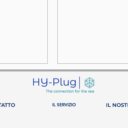
TATTO
IL SERVIZIO
IL NOS
ts: Il podcast
UNOC 3: Un punto di
ri che unisce
svolta per la protezio