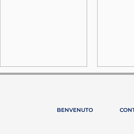
BENVENUTO
CON
HY-Plug su Yacht
360 Insigh
Femme Magazine: una
senza filt