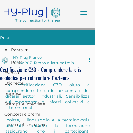
Post
All Posts
HY-Plug France
All Posts
16 nov 2021
Tempo di lettura: 1 min
Certificazione C3D - Comprendere la crisi
Evento
ecologica per reinventare l'azienda
Etichette
La certificazione C3D aiuta a 
comprendere le sfide ambientali dei 
Impresa
diversi settori industriali. Sensibilizza 
sull'importanza di sforzi collettivi e 
Stampa e interviste
intersettoriali.
Concorsi e premi
Inoltre, il linguaggio e la terminologia 
Lettere di sostegno
utilizzati durante la formazione 
assicurano che i partecipanti 