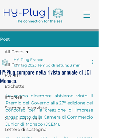
Post
All Posts
HY-Plug France
All Posts
10 mag 2023
Tempo di lettura: 3 min
HY-Plug compare nella rivista annuale di JCI
Evento
Monaco.
Etichette
Lo scorso dicembre abbiamo vinto il 
Impresa
Premio del Governo alla 27ª edizione del 
Stampa e interviste
concorso per la creazione di imprese 
organizzato dalla Camera di Commercio 
Concorsi e premi
Junior di Monaco (JCEM).
Lettere di sostegno