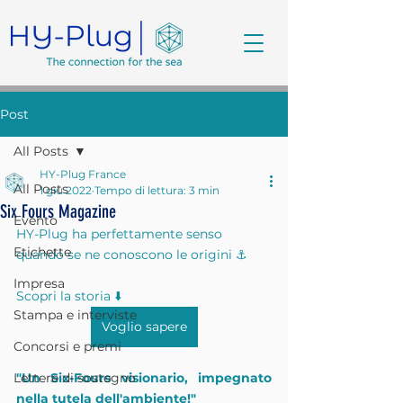
Post
All Posts
HY-Plug France
All Posts
1 giu 2022
Tempo di lettura: 3 min
Six Fours Magazine
Evento
HY-Plug ha perfettamente senso 
Etichette
quando se ne conoscono le origini ⚓️
Impresa
Scopri la storia ⬇️
Stampa e interviste
Voglio sapere
Concorsi e premi
Lettere di sostegno
"Un Six-Fours visionario, impegnato 
nella tutela dell'ambiente!"