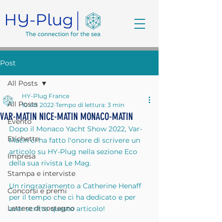
Post
All Posts
HY-Plug France
All Posts
10 ott 2022
Tempo di lettura: 3 min
VAR-MATIN NICE-MATIN MONACO-MATIN
Evento
Dopo il Monaco Yacht Show 2022, Var-
Etichette
Matin ci ha fatto l'onore di scrivere un 
articolo su HY-Plug nella sezione Eco 
Impresa
della sua rivista Le Mag.
Stampa e interviste
Un ringraziamento a Catherine Henaff 
Concorsi e premi
per il tempo che ci ha dedicato e per 
Lettere di sostegno
aver scritto questo articolo!