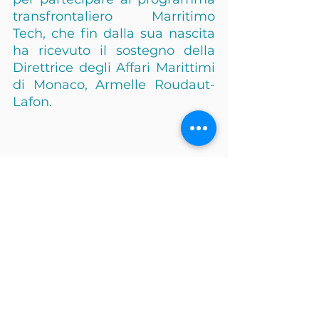
transfrontaliero Marritimo 
Tech, che fin dalla sua nascita 
ha ricevuto il sostegno della 
Direttrice degli Affari Marittimi 
di Monaco, Armelle Roudaut-
Lafon.
Articolo condiviso da:
- Gruppo Nice-Matin: 
https://drive.google.com/drive/folders/1
DiE7VRMPMYvOmAH0qsGZRoci8FRdK