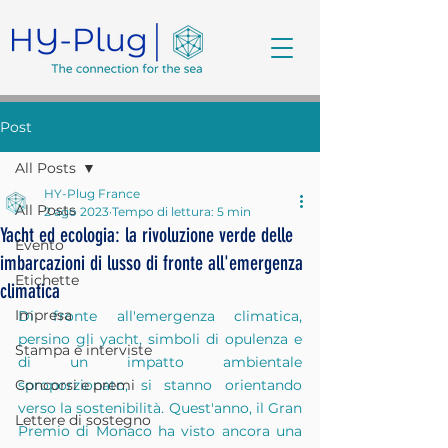
Post
All Posts
HY-Plug France
All Posts
2 ago 2023
Tempo di lettura: 5 min
Yacht ed ecologia: la rivoluzione verde delle
Evento
imbarcazioni di lusso di fronte all'emergenza
Etichette
climatica
Impresa
Di fronte all'emergenza climatica, 
persino gli yacht, simboli di opulenza e 
Stampa e interviste
di un impatto ambientale 
Concorsi e premi
sproporzionato, si stanno orientando 
verso la sostenibilità. Quest'anno, il Gran 
Lettere di sostegno
Premio di Monaco ha visto ancora una 